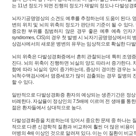
는 11년 정도가 되면 진행의 정도가 재발의 정도나 다발성경
뇌자기공명영상의 소견도 예후를 추정하는데 도움이 된다. 영
변의 위치 및 뇌의 위축의 정도가 판단의 기준이 될 수 있다.
중요한 부위를 침범하지 않은 경우 좋은 예후 예측 인자가 될 수 있
syndromes, CIS)의 경우 첫 발병 시 뇌자기공명영상에서
상검사에서의 새로운 병변의 유무는 임상적으로 확실한 다발
뇌의 위축은 다발성경화증에서 흔히 관찰되는데 특히 조영증강
진다. 뇌의 위축이 진행하면 뇌실의 양도 따라서 증가한다.
함에 따라 뇌실의 양이 증가하는데, 증상이 경미한 경우는 
뇌척수액검사에서 염증세포가 많이 검출되는 경우 질병의 진
할 수 있다.
일반적으로 다발성경화증 환자의 예상되는 생존기간은 정상인
비례한다. 자살율이 정상인의 7.5배에 이르며 전 생애를 통한
젊은 환자들에서 상대적으로 높다.
다발성경화증을 치료하는데 있어서 중요한 문제 중 하나는 질
적으로 다른 신경학적 질환과 비교하여 훨씬 더 많은 비용이 
머병의 4배 이상인 것으로 알려져 있다. 이는 이 질환이 비