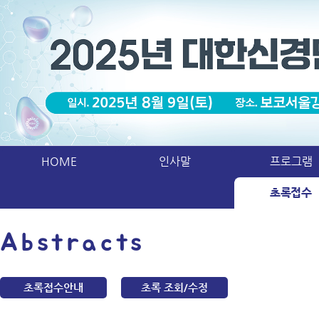
HOME
인사말
프로그램
초록접수
Abstracts
초록접수안내
초록 조회/수정