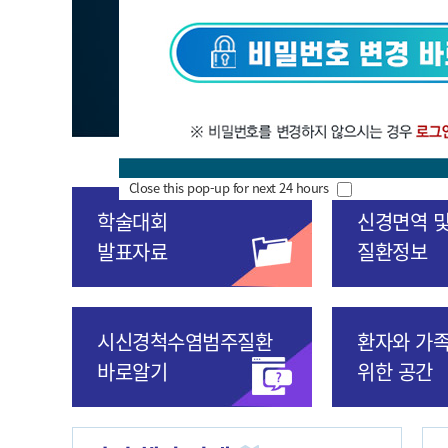
Close this pop-up for next 24 hours
학술대회
신경면역 
발표자료
질환정보
시신경척수염범주질환
환자와 가
바로알기
위한 공간