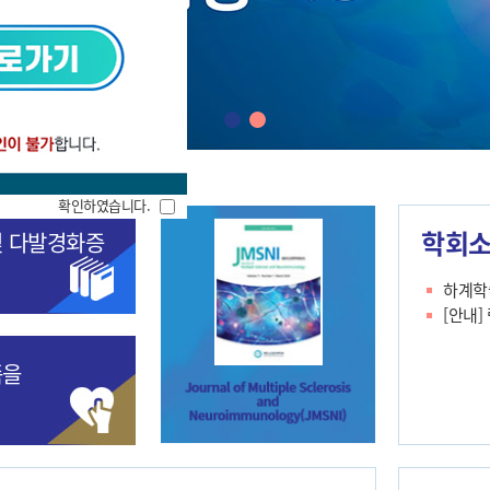
확인하였습니다.
학회
및 다발경화증
하계학
[안내]
족을